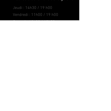
Jeudi : 14h30 / 19 h00
Vendredi : 11h00 / 19 h00
Samedi : 10h00 / 19h00
Sur rdv du dimanche au mercredi.
🚶‍♂️ Se rendre sur place
Déjà venu ?
Racontez votre expérience ici !
🤳
DE CHEZ VOUS
🤳
Téléphone
09.72.95.07.06