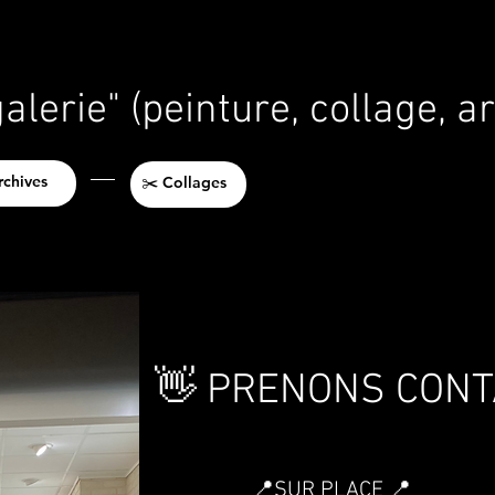
lerie" (peinture, collage, a
rchives
✂️ Collages
👋 PRENONS CONTA
📍
SUR PLACE
📍