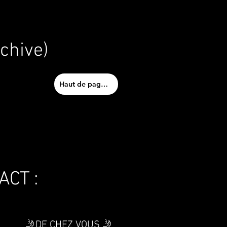
rchive)
Haut de page ⬆
CT :
🤳
DE CHEZ VOUS
🤳