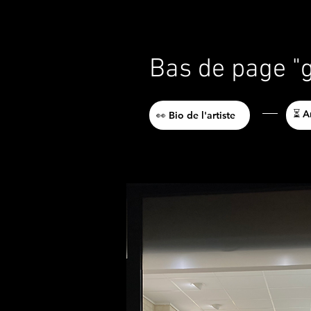
Bas de page "ga
⏳ A
👀 Bio de l'artiste