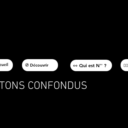
cueil
🧭 Découvrir
👀 Qui est N'' ?
🚶
UTONS CONFONDUS