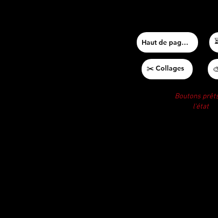
⏳
Haut de page ⬆
✂️ Collages

Boutons prêt
l'état